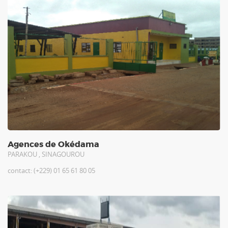
Agences de Okédama
PARAKOU , SINAGOUROU
contact: (+229) 01 65 61 80 05