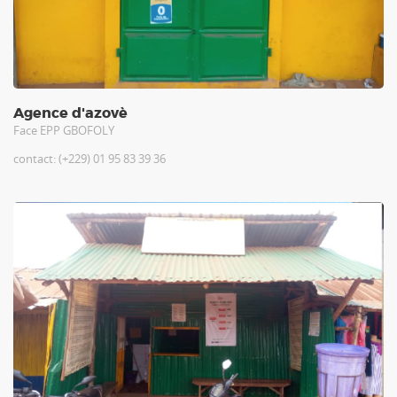
Agence d'azovè
Face EPP GBOFOLY
contact: (+229) 01 95 83 39 36