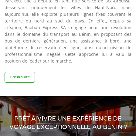
Parakou. Elle a débuté en tant que service de taxi-brousse,
desservant uniquement les villes du Haut-Nord, mais
aujourd'hui, elle exploite plusieurs lignes fixes couvrant le
territoire du nord au sud du pays. En effet, depuis sa
création, Baobab Express SA s'engage pour une révolution
dans le domaine du transport au Bénin, en proposant des
bus de dernière génération, une assistance à bord, une
plateforme de réservation en ligne, ainsi qu'un niveau de
professionnalisme inégalé. Cette approche lui a valu la
position de leader sur le marché.
Lire la suite
PRÊT À VIVRE UNE EXPÉRIENCE DE
VOYAGE EXCEPTIONNELLE AU BÉNIN ?