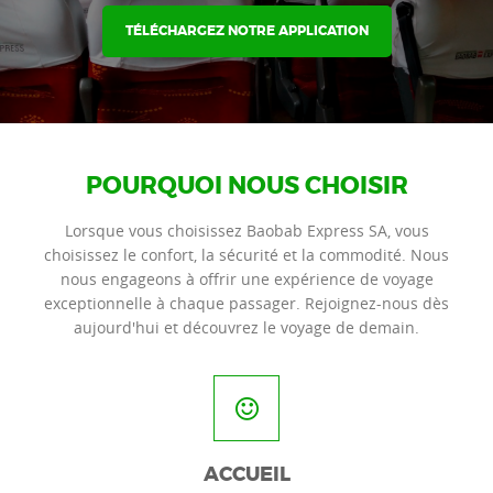
TÉLÉCHARGEZ NOTRE APPLICATION
POURQUOI NOUS CHOISIR
Lorsque vous choisissez Baobab Express SA, vous
choisissez le confort, la sécurité et la commodité. Nous
nous engageons à offrir une expérience de voyage
exceptionnelle à chaque passager. Rejoignez-nous dès
aujourd'hui et découvrez le voyage de demain.
ACCUEIL