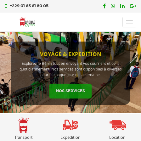
+229 01 65 61 80 05
Toggl
navig
VOYAGE & EXPEDITION
Explorez le Bénin tout en envoyant vos courriers et colis
quotidiennement. Nos services sont disponibles à diverses
heures chaque jour de la semaine.
NOS SERVICES
Transport
Expédition
Location